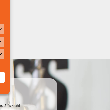
e
nd Stückzahl