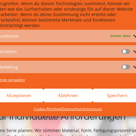
zugreifen. Wenn du diesen Technologien zustimmst, können wir
ten wie das Surfverhalten oder eindeutige IDs auf dieser Website
rarbeiten. Wenn du deine Zustimmung nicht erteilst oder
rückziehst, können bestimmte Merkmale und Funktionen
 Hand: Form, Musterteil und Seri
einträchtigt werden.
unktional
Immer aktiv
ung von Formenbau und Spritzguss können wir Projekte
n. Die Form wird nicht isoliert entwickelt, sondern mit Blick
teil, die Fertigung und die gewünschte Qualität. Dadurch
orlieben
axisnahe Lösungen mit kurzen Abstimmungswegen.
arketing
nste verwalten
Akzeptieren
Ablehnen
Speichern
Cookie-Richtlinie
Datenschutz
Impressum
für individuelle Anforderungen
ine Serie planen: Wir stimmen Material, Form, Fertigungsprozess u