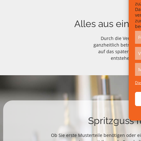
zu
Da
ve
zu
Alles aus einer
be
F
Durch die Verbind
ganzheitlich betrachte
auf das spätere Bau
V
entstehen pr
M
Die
Spritzguss 
Ob Sie erste Musterteile benötigen oder e